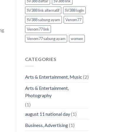
SV388 daftar
SV388 link
SV388 link alternatif
SV388 login
SV388 sabung ayam
Venom77
Venom77 link
ng
Venom77 sabung ayam
women
CATEGORIES
Arts & Entertainment, Music
(2)
Arts & Entertainment,
Photography
(1)
august 11 national day
(1)
Business, Advertising
(1)