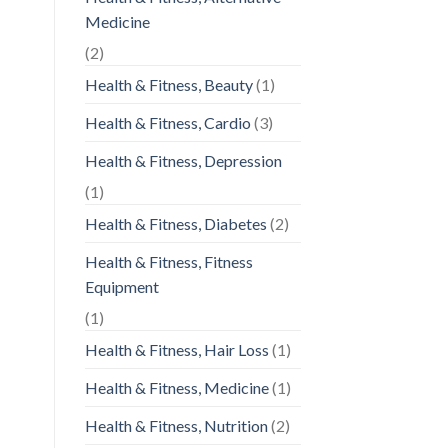
Medicine
(2)
Health & Fitness, Beauty
(1)
Health & Fitness, Cardio
(3)
Health & Fitness, Depression
(1)
Health & Fitness, Diabetes
(2)
Health & Fitness, Fitness
Equipment
(1)
Health & Fitness, Hair Loss
(1)
Health & Fitness, Medicine
(1)
Health & Fitness, Nutrition
(2)