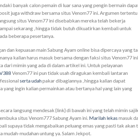
hendaki banyak calon pemain di luar sana yang pengin bermain dapa
posit juga withdraw bersama situs Venom77 ini. Argumen tertentu
angsung situs Venom77 ini disebabkan mereka telah bekerja
ampai sekarang , hingga tidak butuh dikuatirkan kembali untuk
epada beberapa pesertanya.
gan dan kepuasan main Sabung Ayam online bisa dipercaya yang t
renanya kalian harus masuk bersama dengan faksi situs Venom77 ini
a dari mimin yang ada di dalam artikel ini. Untuk pelayanan
SV388
Venom77 ini pun tidak usah diragukan kembali lantaran
fessional
serta udah
pakar dibagiannya , hingga kalian dapat
 yang ingin kalian permainkan atau bertanya hal yang lain yang
ecara langsung mendesak {link} di bawah ini yang telah mimin saji
membuka situs Venom777 Sabung Ayam ini.
Marilah lekas
masuk d
ali supaya tidak mengabaikan peluang emas yang pasti tak akan 
ta mudah-mudahan untung ya. Salam Jekpot.