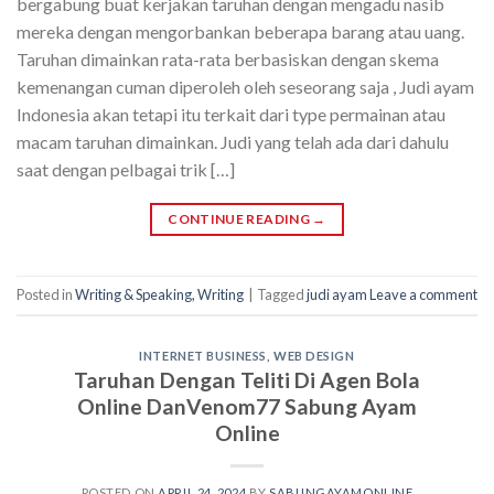
bergabung buat kerjakan taruhan dengan mengadu nasib
mereka dengan mengorbankan beberapa barang atau uang.
Taruhan dimainkan rata-rata berbasiskan dengan skema
kemenangan cuman diperoleh oleh seseorang saja , Judi ayam
Indonesia akan tetapi itu terkait dari type permainan atau
macam taruhan dimainkan. Judi yang telah ada dari dahulu
saat dengan pelbagai trik […]
CONTINUE READING
→
Posted in
Writing & Speaking, Writing
|
Tagged
judi ayam
Leave a comment
INTERNET BUSINESS, WEB DESIGN
Taruhan Dengan Teliti Di Agen Bola
Online DanVenom77 Sabung Ayam
Online
POSTED ON
APRIL 24, 2024
BY
SABUNGAYAMONLINE