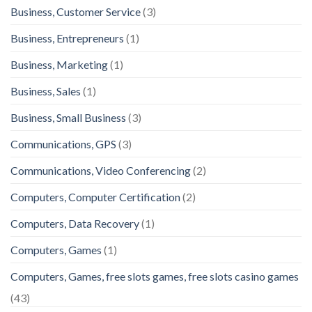
Business, Customer Service
(3)
Business, Entrepreneurs
(1)
Business, Marketing
(1)
Business, Sales
(1)
Business, Small Business
(3)
Communications, GPS
(3)
Communications, Video Conferencing
(2)
Computers, Computer Certification
(2)
Computers, Data Recovery
(1)
Computers, Games
(1)
Computers, Games, free slots games, free slots casino games
(43)