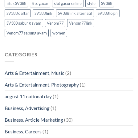
situs SV388
Slot gacor
slot gacor online
style
SV388
SV388 daftar
SV388 link
SV388 link alternatif
SV388 login
SV388 sabung ayam
Venom77
Venom77 link
Venom77 sabung ayam
women
CATEGORIES
Arts & Entertainment, Music
(2)
Arts & Entertainment, Photography
(1)
august 11 national day
(1)
Business, Advertising
(1)
Business, Article Marketing
(30)
Business, Careers
(1)