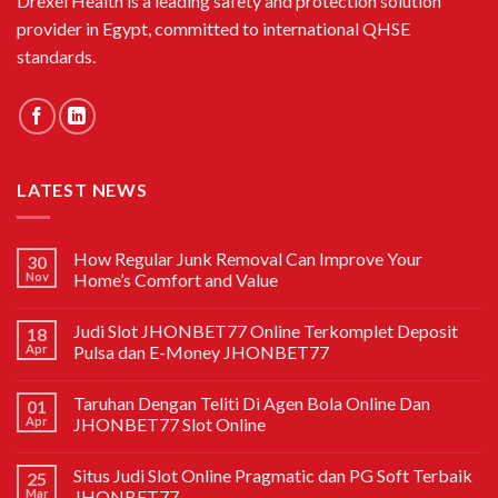
Drexel Health is a leading safety and protection solution
provider in Egypt, committed to international QHSE
standards.
LATEST NEWS
How Regular Junk Removal Can Improve Your
30
Nov
Home’s Comfort and Value
Judi Slot JHONBET77 Online Terkomplet Deposit
18
Apr
Pulsa dan E-Money JHONBET77
Taruhan Dengan Teliti Di Agen Bola Online Dan
01
Apr
JHONBET77 Slot Online
Situs Judi Slot Online Pragmatic dan PG Soft Terbaik
25
Mar
JHONBET77