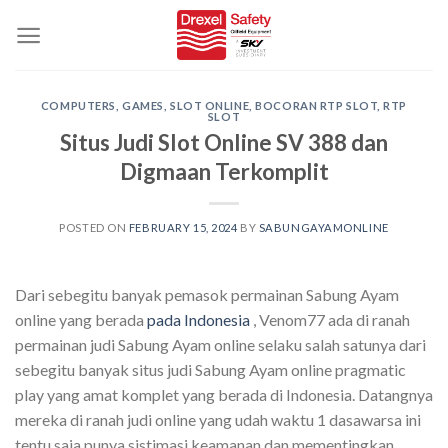
Skip
to
content
COMPUTERS, GAMES, SLOT ONLINE, BOCORAN RTP SLOT, RTP
SLOT
Situs Judi Slot Online SV 388 dan
Digmaan Terkomplit
POSTED ON
FEBRUARY 15, 2024
BY
SABUNGAYAMONLINE
Dari sebegitu banyak pemasok permainan Sabung Ayam
online yang berada
pada Indonesia
, Venom77 ada di ranah
permainan judi Sabung Ayam online selaku salah satunya dari
sebegitu banyak situs judi Sabung Ayam online pragmatic
play yang amat komplet yang berada di Indonesia. Datangnya
mereka di ranah judi online yang udah waktu 1 dasawarsa ini
tentu saja punya sistimasi keamanan dan mementingkan