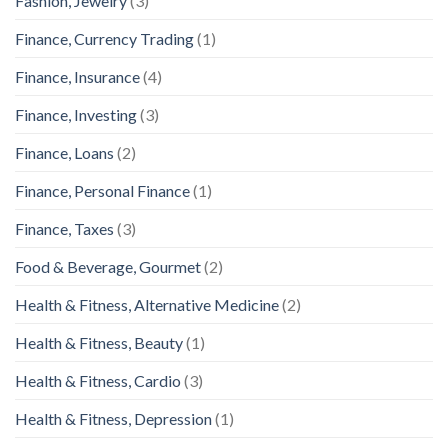
Fashion, Jewelry
(3)
Finance, Currency Trading
(1)
Finance, Insurance
(4)
Finance, Investing
(3)
Finance, Loans
(2)
Finance, Personal Finance
(1)
Finance, Taxes
(3)
Food & Beverage, Gourmet
(2)
Health & Fitness, Alternative Medicine
(2)
Health & Fitness, Beauty
(1)
Health & Fitness, Cardio
(3)
Health & Fitness, Depression
(1)