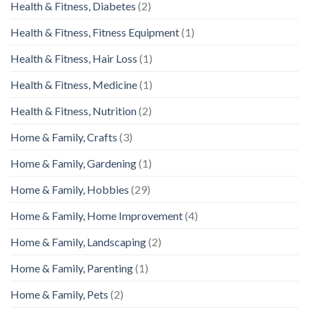
Health & Fitness, Diabetes
(2)
Health & Fitness, Fitness Equipment
(1)
Health & Fitness, Hair Loss
(1)
Health & Fitness, Medicine
(1)
Health & Fitness, Nutrition
(2)
Home & Family, Crafts
(3)
Home & Family, Gardening
(1)
Home & Family, Hobbies
(29)
Home & Family, Home Improvement
(4)
Home & Family, Landscaping
(2)
Home & Family, Parenting
(1)
Home & Family, Pets
(2)