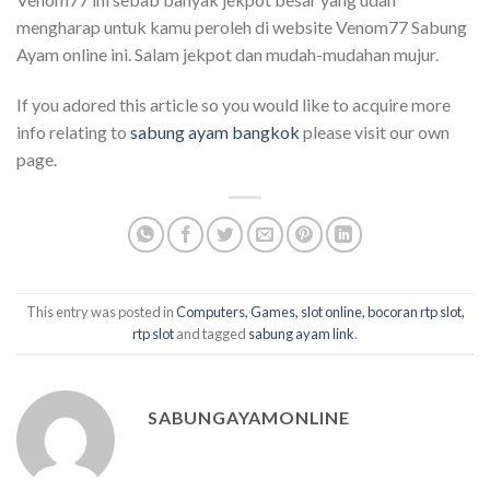
mengharap untuk kamu peroleh di website Venom77 Sabung
Ayam online ini. Salam jekpot dan mudah-mudahan mujur.
If you adored this article so you would like to acquire more
info relating to
sabung ayam bangkok
please visit our own
page.
This entry was posted in
Computers, Games, slot online, bocoran rtp slot,
rtp slot
and tagged
sabung ayam link
.
SABUNGAYAMONLINE