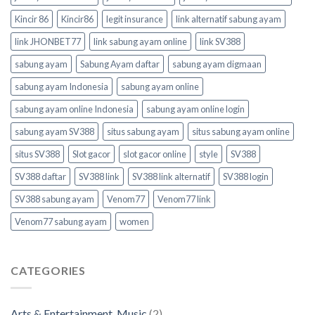
Kincir 86
Kincir86
legit insurance
link alternatif sabung ayam
link JHONBET77
link sabung ayam online
link SV388
sabung ayam
Sabung Ayam daftar
sabung ayam digmaan
sabung ayam Indonesia
sabung ayam online
sabung ayam online Indonesia
sabung ayam online login
sabung ayam SV388
situs sabung ayam
situs sabung ayam online
situs SV388
Slot gacor
slot gacor online
style
SV388
SV388 daftar
SV388 link
SV388 link alternatif
SV388 login
SV388 sabung ayam
Venom77
Venom77 link
Venom77 sabung ayam
women
CATEGORIES
Arts & Entertainment, Music
(2)