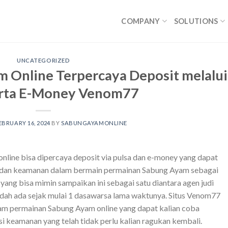
COMPANY
SOLUTIONS
UNCATEGORIZED
 Online Terpercaya Deposit melalui
erta E-Money Venom77
EBRUARY 16, 2024
BY
SABUNGAYAMONLINE
nline bisa dipercaya deposit via pulsa dan e-money yang dapat
n dan keamanan dalam bermain permainan Sabung Ayam sebagai
s yang bisa mimin sampaikan ini sebagai satu diantara agen judi
udah ada sejak mulai 1 dasawarsa lama waktunya. Situs Venom77
m permainan Sabung Ayam online yang dapat kalian coba
si keamanan yang telah tidak perlu kalian ragukan kembali.