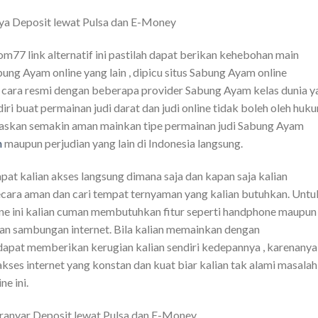
ya Deposit lewat Pulsa dan E-Money
m77 link alternatif ini pastilah dapat berikan kehebohan main
ung Ayam online yang lain , dipicu situs Sabung Ayam online
cara resmi dengan beberapa provider Sabung Ayam kelas dunia y
diri buat permainan judi darat dan judi online tidak boleh oleh huk
ndaskan semakin aman mainkan tipe permainan judi Sabung Ayam
m
maupun perjudian yang lain di Indonesia langsung.
at kalian akses langsung dimana saja dan kapan saja kalian
secara aman dan cari tempat ternyaman yang kalian butuhkan. Untu
e ini kalian cuman membutuhkan fitur seperti handphone maupun
an sambungan internet. Bila kalian memainkan dengan
apat memberikan kerugian kalian sendiri kedepannya , karenanya
ses internet yang konstan dan kuat biar kalian tak alami masalah
e ini.
ranyar Deposit lewat Pulsa dan E-Money