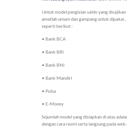
Untuk model pengisian saldo yang disajikan
amatlah umum dan gampang untuk dipakai , l
seperti berikut :
• Bank BCA
• Bank BRI
• Bank BNI
• Bank Mandiri
• Pulsa
• E-Money
Sejumlah model yang disiapkan di atas adal
dengan cara resmi serta langsung pada web