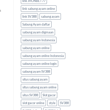
link JHONBET77
link sabung ayam online
n
link SV388
sabung ayam
Sabung Ayam daftar
sabung ayam digmaan
sabung ayam Indonesia
sabung ayam online
sabung ayam online Indonesia
sabung ayam online login
sabung ayam SV388
situs sabung ayam
situs sabung ayam online
situs SV388
Slot gacor
slot gacor online
style
SV388