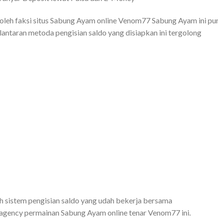
 oleh faksi situs Sabung Ayam online Venom77 Sabung Ayam ini pu
antaran metoda pengisian saldo yang disiapkan ini tergolong
ah sistem pengisian saldo yang udah bekerja bersama
 agency permainan Sabung Ayam online tenar Venom77 ini.