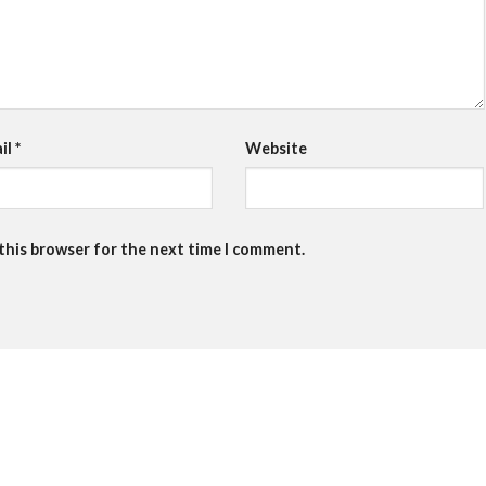
il
*
Website
 this browser for the next time I comment.