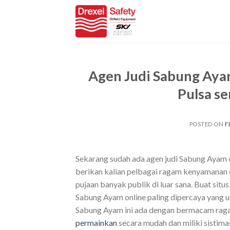
Skip
to
content
Agen Judi Sabung Ayam
Pulsa s
POSTED ON
F
Sekarang sudah ada agen judi Sabung Ayam o
berikan kalian pelbagai ragam kenyamana
pujaan banyak publik di luar sana. Buat situ
Sabung Ayam online paling dipercaya yang 
Sabung Ayam ini ada dengan bermacam raga
permainkan
secara mudah dan miliki sistima