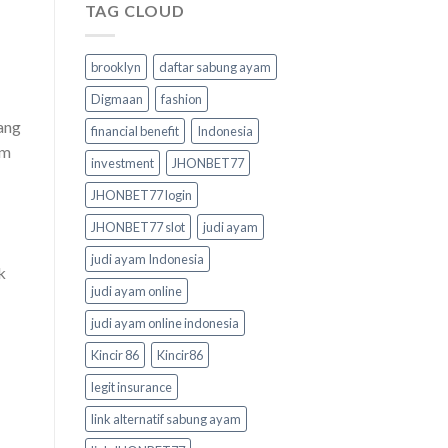
TAG CLOUD
brooklyn
daftar sabung ayam
Digmaan
fashion
ang
financial benefit
Indonesia
um
investment
JHONBET77
JHONBET77 login
JHONBET77 slot
judi ayam
judi ayam Indonesia
k
judi ayam online
judi ayam online indonesia
Kincir 86
Kincir86
legit insurance
link alternatif sabung ayam