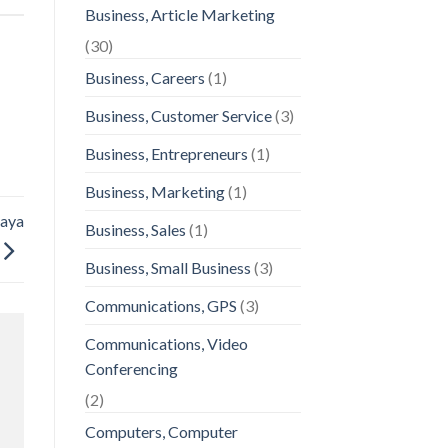
Business, Article Marketing
(30)
Business, Careers
(1)
Business, Customer Service
(3)
Business, Entrepreneurs
(1)
Business, Marketing
(1)
caya
Business, Sales
(1)
Business, Small Business
(3)
Communications, GPS
(3)
Communications, Video
Conferencing
(2)
Computers, Computer