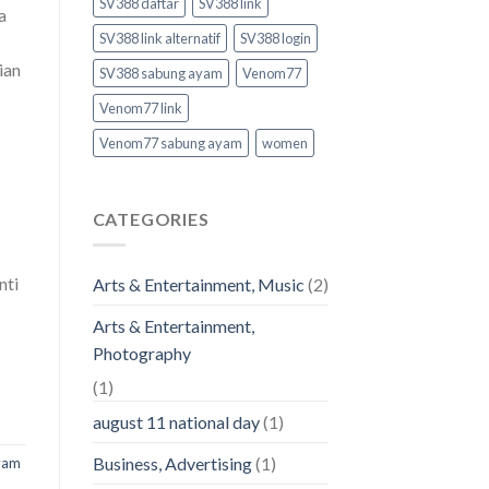
SV388 daftar
SV388 link
a
SV388 link alternatif
SV388 login
ian
SV388 sabung ayam
Venom77
Venom77 link
Venom77 sabung ayam
women
CATEGORIES
nti
Arts & Entertainment, Music
(2)
Arts & Entertainment,
Photography
(1)
august 11 national day
(1)
Business, Advertising
(1)
yam