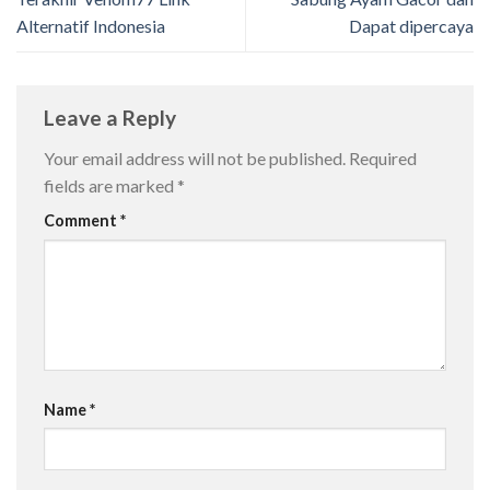
Alternatif Indonesia
Dapat dipercaya
Leave a Reply
Your email address will not be published.
Required
fields are marked
*
Comment
*
Name
*