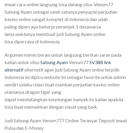
lewat cara online langsung bisa datang situs Venom77
Sabung Ayam sebagai salah satunya penyuplai perjudian
kasino online sangat komplet di Indonesia dan udah
paling dipercaya bekerja semenjak 1 dasawarsa
lama waktunya membuat judi Sabung Ayam online
bisa dipercaya di Indonesia.
Argumen mimin berani untuk langsung berikan saran pada
kalian untuk situs
Sabung Ayam
Venom77
SV388 link
alternatif
alternatif agen judi Sabung Ayam online terpilih
Indonesia ini dipicu website ini sebagai favorite untuk admin
sendiri selaku relasi buat mainkan perjudian kasino online
utamanya dragon tiger yang
dapat mendatangkan keuntungan banyak ke kalian apabila
bisa buat memainkan dengan siasat yang baik.
Judi Sabung Ayam Venom777 Online Teranyar Deposit lewat
Pulsa dan E-Money