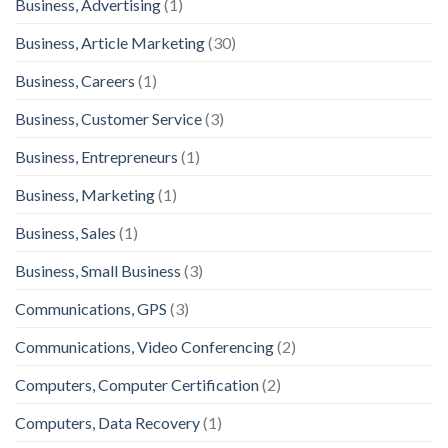
Business, Advertising
(1)
Business, Article Marketing
(30)
Business, Careers
(1)
Business, Customer Service
(3)
Business, Entrepreneurs
(1)
Business, Marketing
(1)
Business, Sales
(1)
Business, Small Business
(3)
Communications, GPS
(3)
Communications, Video Conferencing
(2)
Computers, Computer Certification
(2)
Computers, Data Recovery
(1)