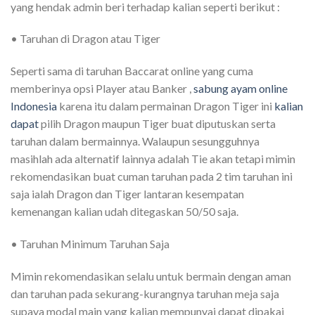
yang hendak admin beri terhadap kalian seperti berikut :
• Taruhan di Dragon atau Tiger
Seperti sama di taruhan Baccarat online yang cuma
memberinya opsi Player atau Banker ,
sabung ayam online
Indonesia
karena itu dalam permainan Dragon Tiger ini
kalian
dapat
pilih Dragon maupun Tiger buat diputuskan serta
taruhan dalam bermainnya. Walaupun sesungguhnya
masihlah ada alternatif lainnya adalah Tie akan tetapi mimin
rekomendasikan buat cuman taruhan pada 2 tim taruhan ini
saja ialah Dragon dan Tiger lantaran kesempatan
kemenangan kalian udah ditegaskan 50/50 saja.
• Taruhan Minimum Taruhan Saja
Mimin rekomendasikan selalu untuk bermain dengan aman
dan taruhan pada sekurang-kurangnya taruhan meja saja
supaya modal main yang kalian mempunyai dapat dipakai