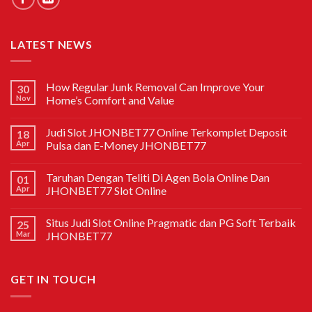
LATEST NEWS
How Regular Junk Removal Can Improve Your
30
Nov
Home’s Comfort and Value
Judi Slot JHONBET77 Online Terkomplet Deposit
18
Apr
Pulsa dan E-Money JHONBET77
Taruhan Dengan Teliti Di Agen Bola Online Dan
01
Apr
JHONBET77 Slot Online
Situs Judi Slot Online Pragmatic dan PG Soft Terbaik
25
Mar
JHONBET77
GET IN TOUCH