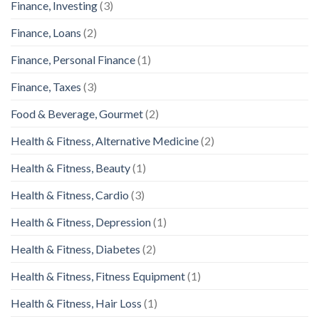
Finance, Investing
(3)
Finance, Loans
(2)
Finance, Personal Finance
(1)
Finance, Taxes
(3)
Food & Beverage, Gourmet
(2)
Health & Fitness, Alternative Medicine
(2)
Health & Fitness, Beauty
(1)
Health & Fitness, Cardio
(3)
Health & Fitness, Depression
(1)
Health & Fitness, Diabetes
(2)
Health & Fitness, Fitness Equipment
(1)
Health & Fitness, Hair Loss
(1)