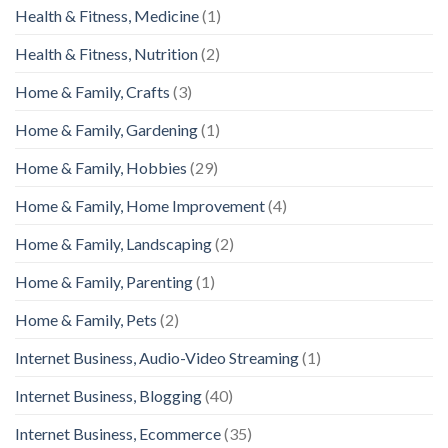
Health & Fitness, Medicine
(1)
Health & Fitness, Nutrition
(2)
Home & Family, Crafts
(3)
Home & Family, Gardening
(1)
Home & Family, Hobbies
(29)
Home & Family, Home Improvement
(4)
Home & Family, Landscaping
(2)
Home & Family, Parenting
(1)
Home & Family, Pets
(2)
Internet Business, Audio-Video Streaming
(1)
Internet Business, Blogging
(40)
Internet Business, Ecommerce
(35)