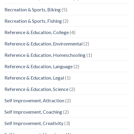
Recreation & Sports, Biking
(5)
Recreation & Sports, Fishing
(2)
Reference & Education, College
(4)
Reference & Education, Environmental
(2)
Reference & Education, Homeschooling
(1)
Reference & Education, Language
(2)
Reference & Education, Legal
(1)
Reference & Education, Science
(2)
Self Improvement, Attraction
(2)
Self Improvement, Coaching
(2)
Self Improvement, Creativity
(3)