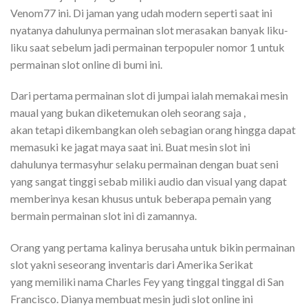
Venom77 ini. Di jaman yang udah modern seperti saat ini
nyatanya dahulunya permainan slot merasakan banyak liku-
liku saat sebelum jadi permainan terpopuler nomor 1 untuk
permainan slot online di bumi ini.
Dari pertama permainan slot di jumpai ialah memakai mesin
maual yang bukan diketemukan oleh seorang saja ,
akan tetapi dikembangkan oleh sebagian orang hingga dapat
memasuki ke jagat maya saat ini. Buat mesin slot ini
dahulunya termasyhur selaku permainan dengan buat seni
yang sangat tinggi sebab miliki audio dan visual yang dapat
memberinya kesan khusus untuk beberapa pemain yang
bermain permainan slot ini di zamannya.
Orang yang pertama kalinya berusaha untuk bikin permainan
slot yakni seseorang inventaris dari Amerika Serikat
yang memiliki nama Charles Fey yang tinggal tinggal di San
Francisco. Dianya membuat mesin judi slot online ini