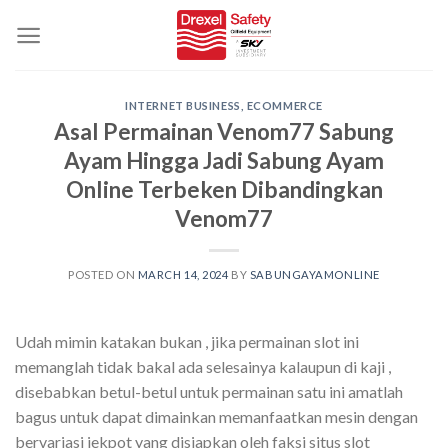
Skip
to
content
INTERNET BUSINESS, ECOMMERCE
Asal Permainan Venom77 Sabung
Ayam Hingga Jadi Sabung Ayam
Online Terbeken Dibandingkan
Venom77
POSTED ON
MARCH 14, 2024
BY
SABUNGAYAMONLINE
Udah mimin katakan bukan , jika permainan slot ini
memanglah tidak bakal ada selesainya kalaupun di kaji ,
disebabkan betul-betul untuk permainan satu ini amatlah
bagus untuk dapat dimainkan memanfaatkan mesin dengan
bervariasi jekpot yang disiapkan oleh faksi situs slot