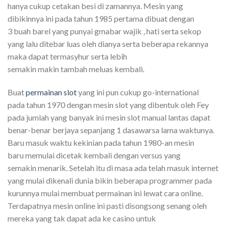
hanya cukup cetakan besi di zamannya. Mesin yang
dibikinnya ini pada tahun 1985 pertama dibuat dengan
3 buah barel yang punyai gmabar wajik , hati serta sekop
yang lalu ditebar luas oleh dianya serta beberapa rekannya
maka dapat termasyhur serta lebih
semakin makin tambah meluas kembali.
Buat
permainan slot
yang ini pun cukup go-international
pada tahun 1970 dengan mesin slot yang dibentuk oleh Fey
pada jumlah yang banyak ini mesin slot manual lantas dapat
benar-benar berjaya sepanjang 1 dasawarsa lama waktunya.
Baru masuk waktu kekinian pada tahun 1980-an mesin
baru memulai dicetak kembali dengan versus yang
semakin menarik. Setelah itu di masa ada telah masuk internet
yang mulai dikenali dunia bikin beberapa programmer pada
kurunnya mulai membuat permainan ini lewat cara online.
Terdapatnya mesin online ini pasti disongsong senang oleh
mereka yang tak dapat ada ke casino untuk