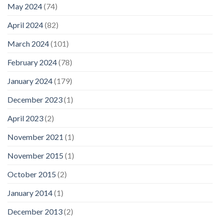
May 2024
(74)
April 2024
(82)
March 2024
(101)
February 2024
(78)
January 2024
(179)
December 2023
(1)
April 2023
(2)
November 2021
(1)
November 2015
(1)
October 2015
(2)
January 2014
(1)
December 2013
(2)