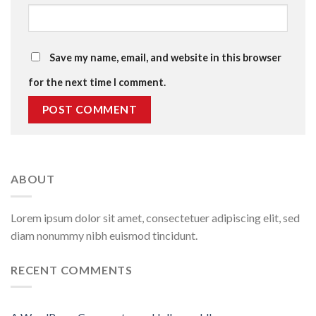
Save my name, email, and website in this browser
for the next time I comment.
ABOUT
Lorem ipsum dolor sit amet, consectetuer adipiscing elit, sed
diam nonummy nibh euismod tincidunt.
RECENT COMMENTS