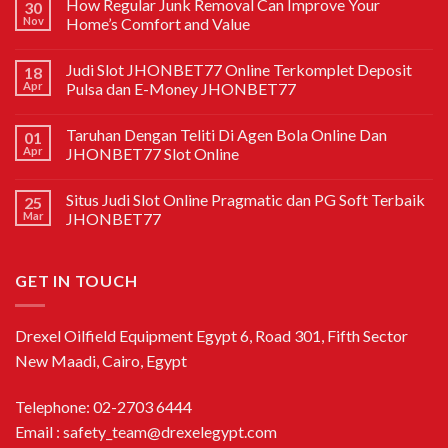
How Regular Junk Removal Can Improve Your
30
Nov
Home’s Comfort and Value
Judi Slot JHONBET77 Online Terkomplet Deposit
18
Apr
Pulsa dan E-Money JHONBET77
Taruhan Dengan Teliti Di Agen Bola Online Dan
01
Apr
JHONBET77 Slot Online
Situs Judi Slot Online Pragmatic dan PG Soft Terbaik
25
Mar
JHONBET77
GET IN TOUCH
Drexel Oilfield Equipment Egypt 6, Road 301, Fifth Sector
New Maadi, Cairo, Egypt
Telephone: 02-2703 6444
Email :
safety_team@drexelegypt.com