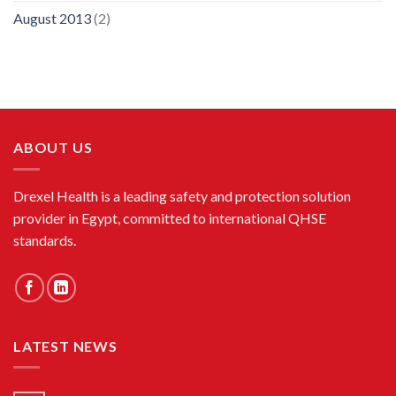
August 2013
(2)
ABOUT US
Drexel Health is a leading safety and protection solution
provider in Egypt, committed to international QHSE
standards.
LATEST NEWS