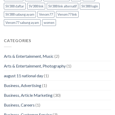
SV388 daftar
SV388 link
SV388 link alternatif
SV388 login
SV388 sabung ayam
Venom77
Venom77 link
Venom77 sabung ayam
women
CATEGORIES
Arts & Entertainment, Music
(2)
Arts & Entertainment, Photography
(1)
august 11 national day
(1)
Business, Advertising
(1)
Business, Article Marketing
(30)
Business, Careers
(1)
Business, Customer Service
(3)