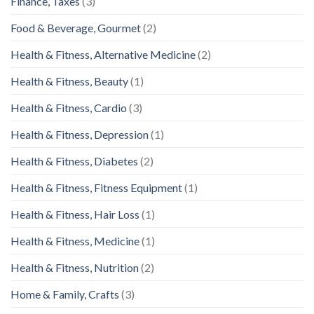
Finance, Taxes
(3)
Food & Beverage, Gourmet
(2)
Health & Fitness, Alternative Medicine
(2)
Health & Fitness, Beauty
(1)
Health & Fitness, Cardio
(3)
Health & Fitness, Depression
(1)
Health & Fitness, Diabetes
(2)
Health & Fitness, Fitness Equipment
(1)
Health & Fitness, Hair Loss
(1)
Health & Fitness, Medicine
(1)
Health & Fitness, Nutrition
(2)
Home & Family, Crafts
(3)