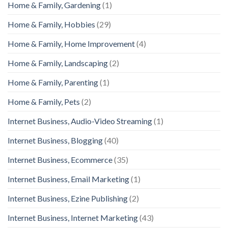
Home & Family, Gardening
(1)
Home & Family, Hobbies
(29)
Home & Family, Home Improvement
(4)
Home & Family, Landscaping
(2)
Home & Family, Parenting
(1)
Home & Family, Pets
(2)
Internet Business, Audio-Video Streaming
(1)
Internet Business, Blogging
(40)
Internet Business, Ecommerce
(35)
Internet Business, Email Marketing
(1)
Internet Business, Ezine Publishing
(2)
Internet Business, Internet Marketing
(43)