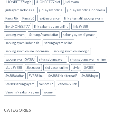
JHONBET77 login
JHONBET77 slot
judi ayam
judi ayam Indonesia
judi ayam online
judi ayam online indonesia
Kincir 86
Kincir86
legit insurance
link alternatif sabung ayam
link JHONBET77
link sabung ayam online
link SV388
sabung ayam
Sabung Ayam daftar
sabung ayam digmaan
sabung ayam Indonesia
sabung ayam online
sabung ayam online Indonesia
sabung ayam online login
sabung ayam SV388
situs sabung ayam
situs sabung ayam online
situs SV388
Slot gacor
slot gacor online
style
SV388
SV388 daftar
SV388 link
SV388 link alternatif
SV388 login
SV388 sabung ayam
Venom77
Venom77 link
Venom77 sabung ayam
women
CATEGORIES