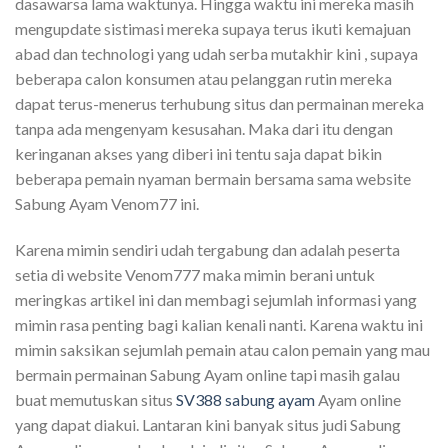
dasawarsa lama waktunya. Hingga waktu ini mereka masih
mengupdate sistimasi mereka supaya terus ikuti kemajuan
abad dan technologi yang udah serba mutakhir kini , supaya
beberapa calon konsumen atau pelanggan rutin mereka
dapat terus-menerus terhubung situs dan permainan mereka
tanpa ada mengenyam kesusahan. Maka dari itu dengan
keringanan akses yang diberi ini tentu saja dapat bikin
beberapa pemain nyaman bermain bersama sama website
Sabung Ayam Venom77 ini.
Karena mimin sendiri udah tergabung dan adalah peserta
setia di website Venom777 maka mimin berani untuk
meringkas artikel ini dan membagi sejumlah informasi yang
mimin rasa penting bagi kalian kenali nanti. Karena waktu ini
mimin saksikan sejumlah pemain atau calon pemain yang mau
bermain permainan Sabung Ayam online tapi masih galau
buat memutuskan situs
SV388 sabung ayam
Ayam online
yang dapat diakui. Lantaran kini banyak situs judi Sabung