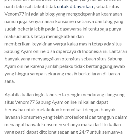
nanti tak usah takut tidak
untuk dibayarkan
, sebab situs
Venom77 ini adalah blog yang mengedepankan keamanan
namun juga kenyamanan konsumen setianya dan blog yang
sudah bekerja lebih pada 1 dasawarsa ini tentu saja punya
maksud untuk tetap meningkatkan dan
memberikan keyakinan warga kalau masih tetap ada situs
Sabung Ayam online bisa dipercaya di Indonesia ini. Lantaran
banyak yang menyangsikan otensitas sebuah situs Sabung
Ayam online karena jumlah pelaku tidak bertanggungjawab
yang hingga sampai sekarang masih berkeliaran di luaran
sana.
Apabila kalian ingin tahu serta pengin mendatangi langsung
situs Venom77 Sabung Ayam online ini kalian dapat
berusaha untuk melakukan komunikasi dengan banyak
layanan konsumen yang telah profesional dan tangguh dalam
menangai banyak konsumen setianya maka dari itu kalian
yang pasti dapat ditolong sepanjang 24/7 untuk semuanya