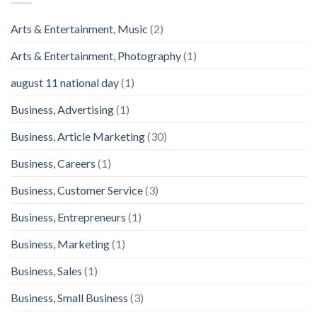
Arts & Entertainment, Music
(2)
Arts & Entertainment, Photography
(1)
august 11 national day
(1)
Business, Advertising
(1)
Business, Article Marketing
(30)
Business, Careers
(1)
Business, Customer Service
(3)
Business, Entrepreneurs
(1)
Business, Marketing
(1)
Business, Sales
(1)
Business, Small Business
(3)