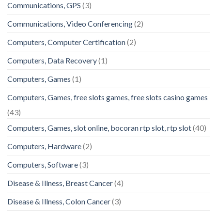
Communications, GPS
(3)
Communications, Video Conferencing
(2)
Computers, Computer Certification
(2)
Computers, Data Recovery
(1)
Computers, Games
(1)
Computers, Games, free slots games, free slots casino games
(43)
Computers, Games, slot online, bocoran rtp slot, rtp slot
(40)
Computers, Hardware
(2)
Computers, Software
(3)
Disease & Illness, Breast Cancer
(4)
Disease & Illness, Colon Cancer
(3)