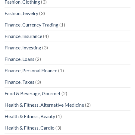
Fashion, Clothing
(3)
Fashion, Jewelry
(3)
Finance, Currency Trading
(1)
Finance, Insurance
(4)
Finance, Investing
(3)
Finance, Loans
(2)
Finance, Personal Finance
(1)
Finance, Taxes
(3)
Food & Beverage, Gourmet
(2)
Health & Fitness, Alternative Medicine
(2)
Health & Fitness, Beauty
(1)
Health & Fitness, Cardio
(3)