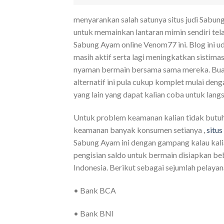
menyarankan salah satunya situs judi Sabun
untuk memainkan lantaran mimin sendiri tel
Sabung Ayam online Venom77 ini. Blog ini ud
masih aktif serta lagi meningkatkan sistim
nyaman bermain bersama sama mereka. Buat 
alternatif ini pula cukup komplet mulai den
yang lain yang dapat kalian coba untuk lang
Untuk problem keamanan kalian tidak butu
keamanan banyak konsumen setianya ,
situ
Sabung Ayam ini dengan gampang kalau kali
pengisian saldo untuk bermain disiapkan be
Indonesia. Berikut sebagai sejumlah pelayan
• Bank BCA
• Bank BNI