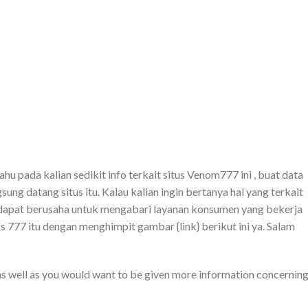
hu pada kalian sedikit info terkait situs Venom777 ini , buat data
ung datang situs itu. Kalau kalian ingin bertanya hal yang terkait
an dapat berusaha untuk mengabari layanan konsumen yang bekerja
s 777 itu dengan menghimpit gambar {link} berikut ini ya. Salam
 as well as you would want to be given more information concernin