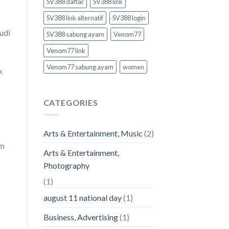
SV388 daftar
SV388 link
SV388 link alternatif
SV388 login
udi
SV388 sabung ayam
Venom77
Venom77 link
Venom77 sabung ayam
women
k
CATEGORIES
Arts & Entertainment, Music
(2)
em
Arts & Entertainment,
Photography
(1)
august 11 national day
(1)
Business, Advertising
(1)