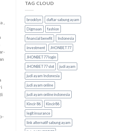
TAG CLOUD
brooklyn
daftar sabung ayam
a ,
Digmaan
fashion
n
financial benefit
Indonesia
a
investment
JHONBET77
ar-
JHONBET77 login
an
JHONBET77 slot
judi ayam
judi ayam Indonesia
a
judi ayam online
ri
di
judi ayam online indonesia
Kincir 86
Kincir86
legit insurance
b-
link alternatif sabung ayam