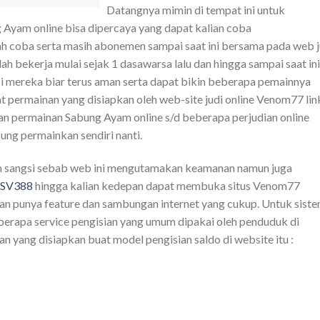
Datangnya mimin di tempat ini untuk
g Ayam online bisa dipercaya yang dapat kalian coba
ah coba serta masih abonemen sampai saat ini bersama pada web j
ah bekerja mulai sejak 1 dasawarsa lalu dan hingga sampai saat ini
asi mereka biar terus aman serta dapat bikin beberapa pemainnya
permainan yang disiapkan oleh web-site judi online Venom77 lin
gan permainan Sabung Ayam online s/d beberapa perjudian online
sung permainkan sendiri nanti.
h sangsi sebab web ini mengutamakan keamanan namun juga
s SV388
hingga kalian kedepan dapat membuka situs Venom77
an punya feature dan sambungan internet yang cukup. Untuk sist
berapa service pengisian yang umum dipakai oleh penduduk di
an yang disiapkan buat model pengisian saldo di website itu :