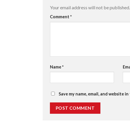
Your email address will not be published.
Comment
*
Name
*
Ema
Save my name, email, and website in