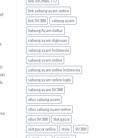
link JHONBET77
link sabung ayam online
at
link SV388
sabung ayam
Sabung Ayam daftar
sabung ayam digmaan
a
sabung ayam Indonesia
i
sabung ayam online
ti
sabung ayam online Indonesia
min
sabung ayam online login
ak
sabung ayam SV388
situs sabung ayam
i
situs sabung ayam online
ama
situs SV388
Slot gacor
a
slot gacor online
style
SV388