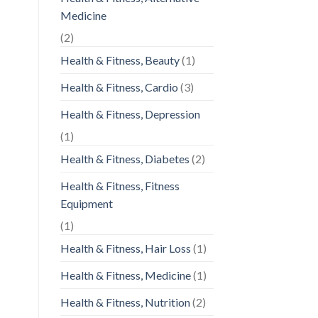
Medicine
(2)
Health & Fitness, Beauty
(1)
Health & Fitness, Cardio
(3)
Health & Fitness, Depression
(1)
Health & Fitness, Diabetes
(2)
Health & Fitness, Fitness
Equipment
(1)
Health & Fitness, Hair Loss
(1)
Health & Fitness, Medicine
(1)
Health & Fitness, Nutrition
(2)