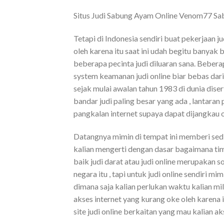
Situs Judi Sabung Ayam Online Venom77 Sa
Tetapi di Indonesia sendiri buat pekerjaan j
oleh karena itu saat ini udah begitu banyak 
beberapa pecinta judi diluaran sana. Bebera
system keamanan judi online biar bebas dari 
sejak mulai awalan tahun 1983 di dunia dise
bandar judi paling besar yang ada , lantara
pangkalan internet supaya dapat dijangkau
Datangnya mimin di tempat ini memberi sediki
kalian mengerti dengan dasar bagaimana timbu
baik judi darat atau judi online merupakan s
negara itu , tapi untuk judi online sendiri 
dimana saja kalian perlukan waktu kalian mi
akses internet yang kurang oke oleh karena 
site judi online berkaitan yang mau kalian ak