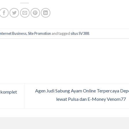
Internet Business, Site Promotion
and tagged
situs SV388
.
Agen Judi Sabung Ayam Online Terpercaya Dep
rkomplet
lewat Pulsa dan E-Money Venom77