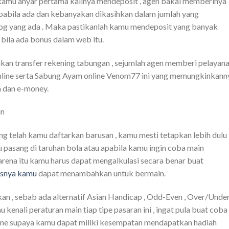
t kamu anyar pertama kalinya mendeposit , agen bakal memberinya
apabila ada dan kebanyakan dikasihkan dalam jumlah yang
blog yang ada . Maka pastikanlah kamu mendeposit yang banyak
bila ada bonus dalam web itu.
akan transfer rekening tabungan , sejumlah agen memberi pelayan
 online serta Sabung Ayam online Venom77 ini yang memungkinkann
 dan e-money.
in
ng telah kamu daftarkan barusan , kamu mesti tetapkan lebih dulu
pasang di taruhan bola atau apabila kamu ingin coba main
rena itu kamu harus dapat mengalkulasi secara benar buat
usnya kamu
dapat menambahkan untuk bermain.
kan , sebab ada alternatif Asian Handicap , Odd-Even , Over/Unde
kenali peraturan main tiap tipe pasaran ini , ingat pula buat coba
ne supaya kamu dapat miliki kesempatan mendapatkan hadiah