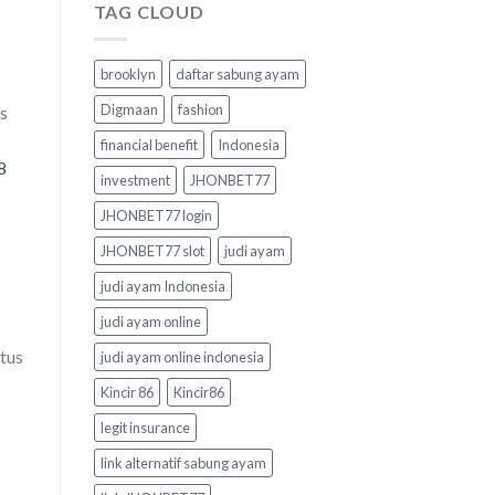
TAG CLOUD
brooklyn
daftar sabung ayam
Digmaan
fashion
es
financial benefit
Indonesia
8
investment
JHONBET77
JHONBET77 login
JHONBET77 slot
judi ayam
judi ayam Indonesia
judi ayam online
itus
judi ayam online indonesia
Kincir 86
Kincir86
legit insurance
link alternatif sabung ayam