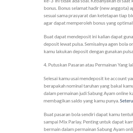
ke-3 ini tidak ada soal. Kebanyakan di saa
bonus. Bonus selamat hadir (new anggota) 
sesuai sama prasyarat dan ketetapan tiap 
agar dapat memperoleh bonus yang optimal 
Buat dapat mendeposit ini kalian dapat gun
deposit lewat pulsa. Semisalnya agen bola
kamu lakukan deposit dengan gunakan pulsa
4. Putuskan Pasaran atau Permainan Yang la
Selesai kamu usai mendeposit ke account ya
berapakah nominal taruhan yang bakal kamu 
dalam permainan judi Sabung Ayam online ka
membagikan saldo yang kamu punya.
Seter
Buat pasaran bola sendiri dapat kamu tentu
sampai Mix Parlay. Penting untuk dapat kamu 
bermain dalam permainan Sabung Ayam onli